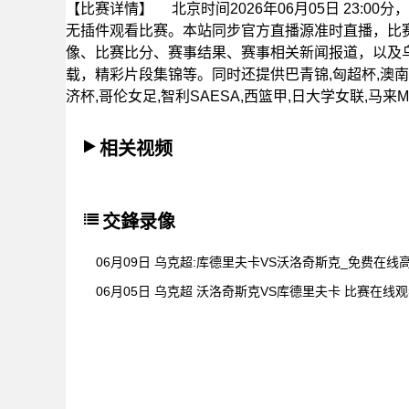
【比赛详情】
北京时间2026年06月05日 23:
无插件观看比赛。本站同步官方直播源准时直播，比
像、比赛比分、赛事结果、赛事相关新闻报道，以及
载，精彩片段集锦等。同时还提供巴青锦,匈超杯,澳南甲
济杯,哥伦女足,智利SAESA,西篮甲,日大学女联,马
相关视频
交鋒录像
06月09日 乌克超:库德里夫卡VS沃洛奇斯克_免费在线
06月05日 乌克超 沃洛奇斯克VS库德里夫卡 比赛在线