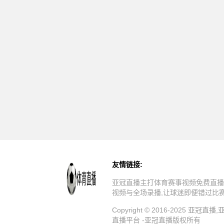
友情链接:
亚冠直播主打体育赛事视频免费直播
视频与全场录播,让球迷即便错过比
Copyright © 2016-202
直播平台 -亚冠直播版权所有