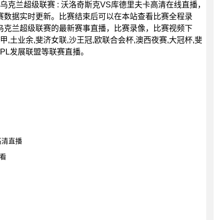
00分，乌克兰超级联赛 : 沃洛奇斯克VS库德里夫卡高清在线直播，
赛数据实时更新。比赛结束后可以在本站查看比赛全程录
乌克兰超级联赛的最新赛事直播，比赛录像，比赛视频下
,土业余,斐济女联,沙王冠,欧联合会杯,澳西夜赛,大冠杯,斐
来MPL发展联盟等联赛直播。
高清直播
观看