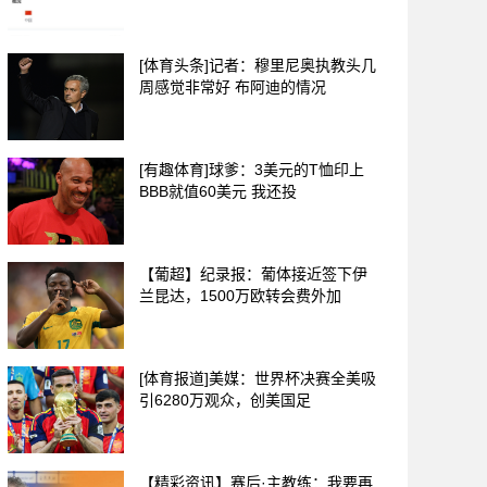
[体育头条]记者：穆里尼奥执教头几
周感觉非常好 布阿迪的情况
[有趣体育]球爹：3美元的T恤印上
BBB就值60美元 我还投
【葡超】纪录报：葡体接近签下伊
兰昆达，1500万欧转会费外加
[体育报道]美媒：世界杯决赛全美吸
引6280万观众，创美国足
【精彩资讯】赛后·主教练：我要再