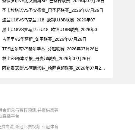
圣保罗市VS尤文图斯SP_巴圣杯联赛_2026年07月26日
圣卡埃塔诺VS圣安德雷_巴圣杯联赛_2026年07月26日
波兰U18VS乌克兰U18_欧锦U18B联赛_2026年07
黑山U18VS罗马尼亚U18_欧锦U18B联赛_2026年0
吉奥里VS华萨斯_匈甲联赛_2026年07月26日
TPS图尔库VS赫尔辛基_芬超联赛_2026年07月26日
林比VS哥本哈根_丹麦超联赛_2026年07月26日
阿勒泰瑟美VS阿斯塔纳_哈萨克超联赛_2026年07月26日
转会消息与赛程预测,并提供集锦
业直播平台
亚冠免费高清,亚冠比赛视频,亚冠体育