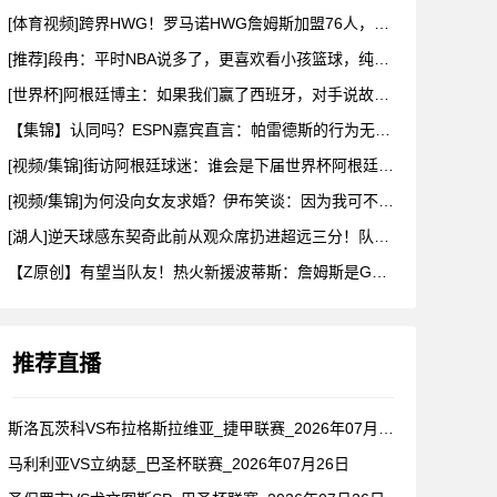
[体育视频]跨界HWG！罗马诺HWG詹姆斯加盟76人，sha
[推荐]段冉：平时NBA说多了，更喜欢看小孩篮球，纯粹热爱，
[世界杯]阿根廷博主：如果我们赢了西班牙，对手说故意放水，我
【集锦】认同吗？ESPN嘉宾直言：帕雷德斯的行为无法容忍，应
[视频/集锦]街访阿根廷球迷：谁会是下届世界杯阿根廷队的当家
[视频/集锦]为何没向女友求婚？伊布笑谈：因为我可不想财产被
[湖人]逆天球感东契奇此前从观众席扔进超远三分！队友看傻认输
【Z原创】有望当队友！热火新援波蒂斯：詹姆斯是GOAT！我是
推荐直播
斯洛瓦茨科VS布拉格斯拉维亚_捷甲联赛_2026年07月26
马利利亚VS立纳瑟_巴圣杯联赛_2026年07月26日