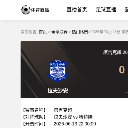
直播首页
足球直播
当前位置:
首页
>
全球联赛
>
热门比赛
>2026年06月13日
塔吉克超
20
0
拉夫沙安
【赛事名称】
塔吉克超
【对阵球队】
拉夫沙安 vs 哈特隆
【开赛时间】
2026-06-13 22:00:00