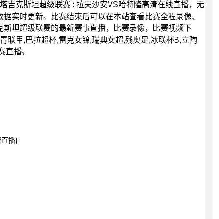
00分，塔吉克斯坦超级联赛 : 拉夫沙安VS哈特隆高清在线直播，无
数据实时更新。比赛结束后可以在本站查看比赛全程录像、
克斯坦超级联赛的最新赛事直播，比赛录像，比赛视频下
联甲,巴拉超杯,雷克女锦,瑞典女超,残奥足,冰联杯B,立陶
联赛直播。
清直播]