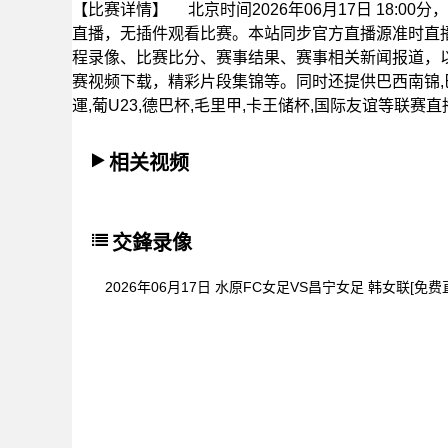
【比赛详情】
北京时间2026年06月17日 18:0
直播，无插件观看比赛。本站同步官方直播源准时直
程录像、比赛比分、赛事结果、赛事相关新闻报道，
赛视频下载，精彩片段集锦等。同时还提供巴西南锦,巴沙甲
運,葡U23,德巴杯,毛里甲,卡王储杯,国际友谊等联赛直
相关视频
交鋒录像
2026年06月17日 水原FC女足VS昌宁女足 韩女联[免费