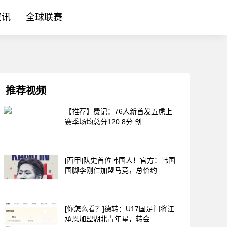
资讯
全球联赛
推荐视频
【推荐】费记：76人新首发五虎上
赛季场均总分120.8分 创
[西甲]队史首位韩国人！官方：韩国
国脚李刚仁加盟马竞，总价约
[你怎么看？]德转：U17国足门将江
承恩加盟湖北青年星，转会