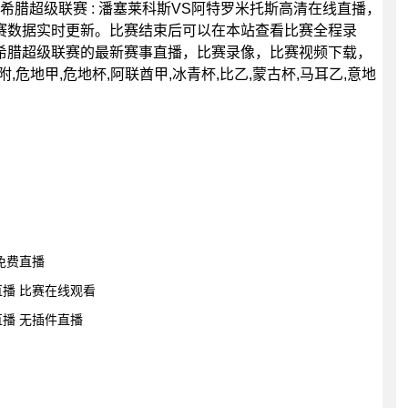
00分，希腊超级联赛 : 潘塞莱科斯VS阿特罗米托斯高清在线直播，
赛数据实时更新。比赛结束后可以在本站查看比赛全程录
希腊超级联赛的最新赛事直播，比赛录像，比赛视频下载，
危地甲,危地杯,阿联酋甲,冰青杯,比乙,蒙古杯,马耳乙,意地
_免费直播
直播 比赛在线观看
直播 无插件直播