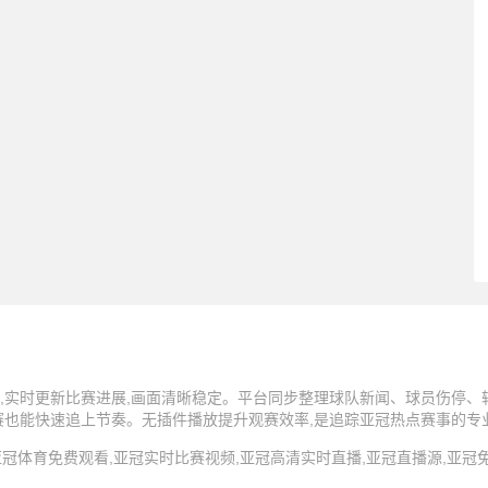
,实时更新比赛进展,画面清晰稳定。平台同步整理球队新闻、球员伤停、
赛也能快速追上节奏。无插件播放提升观赛效率,是追踪亚冠热点赛事的专
5 亚冠直播,亚冠体育免费观看,亚冠实时比赛视频,亚冠高清实时直播,亚冠直播源,