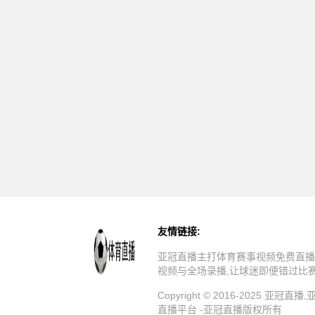
友情链接:
亚冠直播主打体育赛事视频免费直播
视频与全场录播,让球迷即便错过比
Copyright © 2016-202
直播平台 -亚冠直播版权所有